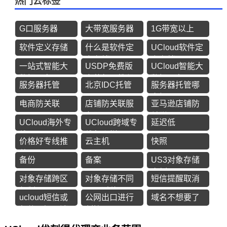
热门云标签
G口服务器
大带宽服务器
1G带宽以上
软件定义存储
什么是软件定
UCloud软件定
SDS
义存储
义存储
一站式智能大
USDP免费版
UCloud智能大
数据平台
安装部署教程
数据平台
服务器托管
北京IDC托管
服务器托管哪
USDP免费版
家好
电商防关联
店铺防关联服
亚马逊店铺防
务器
关联
UCloud海外专
UCloud跨域专
延迟低
线
线怎么样
价格好专线推
云主机
快照
荐
备份
备案
US3对象存储
实例
对象存储跨区
对象存储不同
短信提醒取消
复制
项目迁移
ucloud短信或
公网出口进行
域名不想要了
邮件通知取消
割接