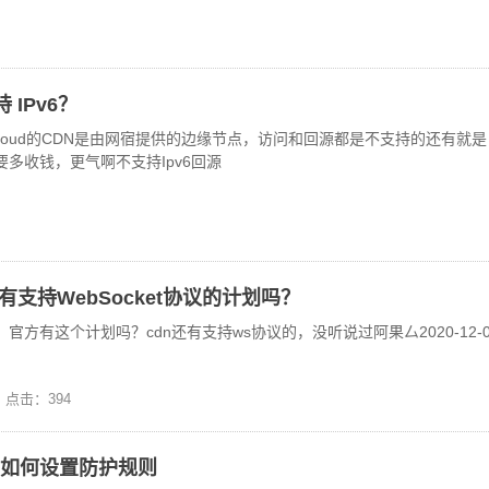
 IPv6？
loud的CDN是由网宿提供的边缘节点，访问和回源都是不支持的还有就是
还要多收钱，更气啊不支持Ipv6回源
N有支持WebSocket协议的计划吗？
官方有这个计划吗？cdn还有支持ws协议的，没听说过阿果厶2020-12-
点击：394
DN如何设置防护规则