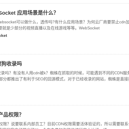
Socket 应用场景是什么？
ebsocket可以做什么，透传吗?有什么应用场景？为何云厂商要禁止cdn加速s
就是少部分的视频直播以及在线游戏等等。WebSocket
cket
搜狗收录吗
收录吗？有没有人用cdn被k？蜘蛛在抓取的时候，可能遇到不同的CDN
大部分都推出了有利于SEO的回源模式，对于已经收录的网站，蜘蛛是直接
产品权限？
品权限？说要联系内部员工？目前CDN权限需要活体验证的，所以需要联