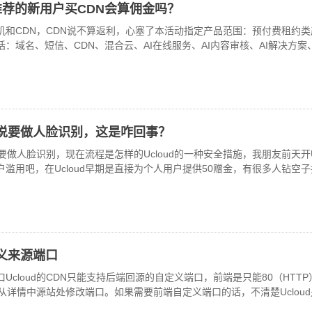
推荐的新用户买CDN会算佣金吗？
机和CDN，CDN说不算返利，心塞了本活动指定产品范围：预付费租约
：域名、短信、CDN、混合云、AI在线服务、AI内容审核、AI解决方案、
服说要做人脸识别，这是咋回事？
要做人脸识别，现在流程是怎样的Ucloud的一种安全措施，我朋友前天
滥用吧，在Ucloud早期是直接为个人用户提供50赠金，有很多人钻空
义来源端口
Ucloud的CDN只能支持后端回源的自定义端口，前端是只能80（HTTP
从详情中源站处修改端口。如果需要前端自定义端口的话，不清楚Uclou