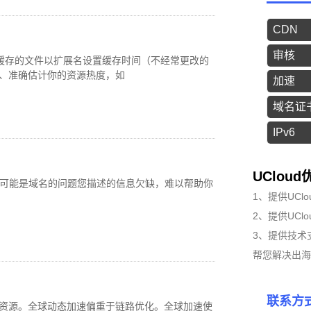
CDN
审核
N缓存的文件以扩展名设置缓存时间（不经常更改的
4、准确估计你的资源热度，如
加速
域名证
IPv6
UClo
有可能是域名的问题您描述的信息欠缺，难以帮助你
1、提供UCl
2、提供UCl
3、提供技术
帮您解决出海
联系方
静态资源。全球动态加速偏重于链路优化。全球加速使