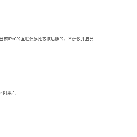
目前IPv6的互联还是比较拖后腿的，不建议开启另
04阿果厶