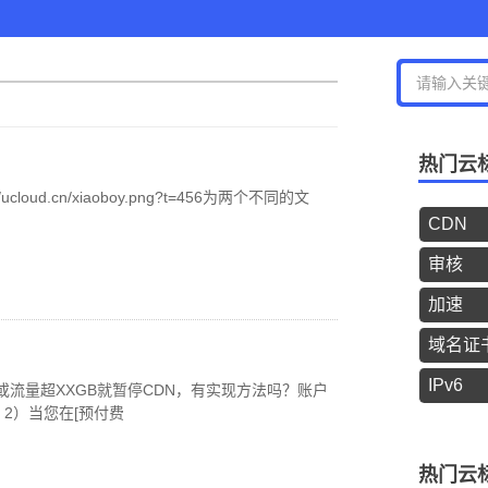
热门云
cloud.cn/xiaoboy.png?t=456为两个不同的文
CDN
审核
加速
域名证
？
IPv6
或流量超XXGB就暂停CDN，有实现方法吗？账户
2）当您在[预付费
热门云