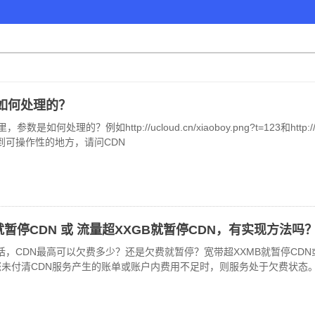
如何处理的？
是如何处理的？例如http://ucloud.cn/xiaoboy.png?t=123和http://u
到可操作性的地方，请问CDN
就暂停CDN 或 流量超XXGB就暂停CDN，有实现方法吗
，CDN最高可以欠费多少？还是欠费就暂停？宽带超XXMB就暂停CDN
您未付清CDN服务产生的账单或账户内费用不足时，则服务处于欠费状态。