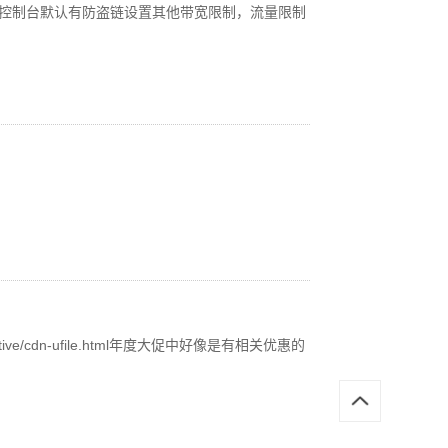
呢？控制台默认有防盗链设置其他带宽限制，流量限制
tive/cdn-ufile.html年度大促中好像是有相关优惠的