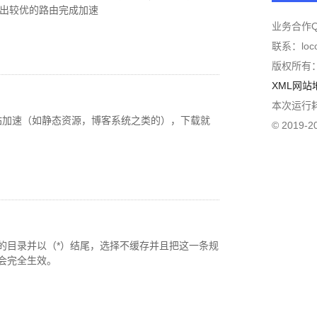
度出较优的路由完成加速
业务合作QQ
联系：locoy
版权所有
XML网站
本次运行耗时
站加速（如静态资源，博客系统之类的），下载就
© 2019-
的目录并以（*）结尾，选择不缓存并且把这一条规
会完全生效。