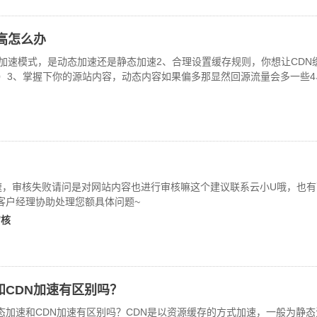
高怎么办
你的加速模式，是动态加速还是静态加速2、合理设置缓存规则，你想让CD
天）3、掌握下你的源站内容，动态内容如果偏多那显然回源流量会多一些
加速，审核失败请问是对网站内容也进行审核嘛这个建议联系云小U哦，也
客户经理协助处理您额具体问题~
审核
和CDN加速有区别吗？
球动态加速和CDN加速有区别吗？CDN是以资源缓存的方式加速，一般为