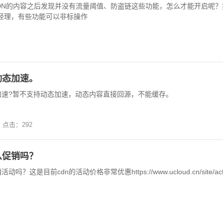
d的CDN的内容之后发现并没有流量阈值、防盗链这些功能，怎么才能开启
经理，有些功能可以非标操作
动态加速。
态加速?暂不支持动态加速，动态内容直接回源，不能缓存。
点击：292
么促销吗？
吗？这是目前cdn的活动价格非常优惠https://www.ucloud.cn/site/ac