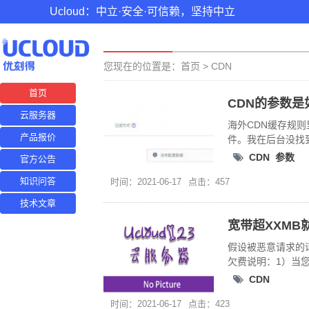
Ucloud：中立·安全·可信赖，坚持中立
您现在的位置是：
首页
>
CDN
首页
CDN的参数是
云服务器
海外CDN缓存规则里，参数
产品报价
件。我在后台没找
CDN
参数
官方公告
知识问答
时间：2021-06-17
点击：457
技术文章
宽带超XXMB
假设被恶意请求的话
欠费说明：1）当
CDN
时间：2021-06-17
点击：423